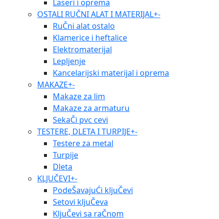
Laseri i oprema
OSTALI RUČNI ALAT I MATERIJAL
+
-
RuČni alat ostalo
Klamerice i heftalice
Elektromaterijal
Lepljenje
Kancelarijski materijal i oprema
MAKAZE
+
-
Makaze za lim
Makaze za armaturu
SekaČi pvc cevi
TESTERE, DLETA I TURPIJE
+
-
Testere za metal
Turpije
Dleta
KLJUČEVI
+
-
PodeŠavajuĆi kljuČevi
Setovi kljuČeva
KljuČevi sa raČnom