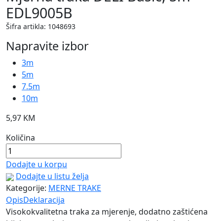
EDL9005B
Šifra artikla: 1048693
Napravite izbor
3m
5m
7.5m
10m
5,97
KM
Količina
Dodajte u korpu
Dodajte u listu želja
Kategorije:
MERNE TRAKE
Opis
Deklaracija
Visokokvalitetna traka za mjerenje, dodatno zaštićena