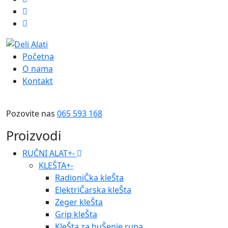
Početna
O nama
Kontakt
Pozovite nas
065 593 168
Proizvodi
RUČNI ALAT
+
-
KLEŠTA
+
-
RadioniČka kleŠta
ElektriČarska kleŠta
Zeger kleŠta
Grip kleŠta
KleŠta za buŠenje rupa