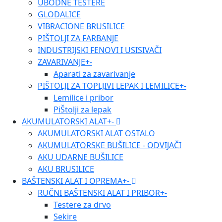
UBODNE TESTERE
GLODALICE
VIBRACIONE BRUSILICE
PIŠTOLJI ZA FARBANJE
INDUSTRIJSKI FENOVI I USISIVAČI
ZAVARIVANJE
+
-
Aparati za zavarivanje
PIŠTOLJI ZA TOPLJIVI LEPAK I LEMILICE
+
-
Lemilice i pribor
PiŠtolji za lepak
AKUMULATORSKI ALAT
+
-
AKUMULATORSKI ALAT OSTALO
AKUMULATORSKE BUŠILICE - ODVIJAČI
AKU UDARNE BUŠILICE
AKU BRUSILICE
BAŠTENSKI ALAT I OPREMA
+
-
RUČNI BAŠTENSKI ALAT I PRIBOR
+
-
Testere za drvo
Sekire