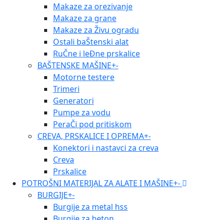
Makaze za orezivanje
Makaze za grane
Makaze za Živu ogradu
Ostali baŠtenski alat
RuČne i leĐne prskalice
BAŠTENSKE MAŠINE
+
-
Motorne testere
Trimeri
Generatori
Pumpe za vodu
PeraČi pod pritiskom
CREVA, PRSKALICE I OPREMA
+
-
Konektori i nastavci za creva
Creva
Prskalice
POTROŠNI MATERIJAL ZA ALATE I MAŠINE
+
-
BURGIJE
+
-
Burgije za metal hss
Burgije za beton