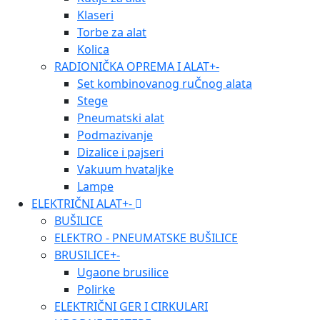
Klaseri
Torbe za alat
Kolica
RADIONIČKA OPREMA I ALAT
+
-
Set kombinovanog ruČnog alata
Stege
Pneumatski alat
Podmazivanje
Dizalice i pajseri
Vakuum hvataljke
Lampe
ELEKTRIČNI ALAT
+
-
BUŠILICE
ELEKTRO - PNEUMATSKE BUŠILICE
BRUSILICE
+
-
Ugaone brusilice
Polirke
ELEKTRIČNI GER I CIRKULARI