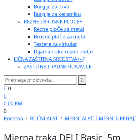
Burgije za drvo
Burgije za keramiku
REZNE I BRUSNE PLOČE
+
-
Rezne ploČe za metal
Brusne ploČe za metal
Testere za cirkular
Dijamantske rezne ploČe
LIČNA ZAŠTITNA SREDSTVA
+
-
ZAŠTITNE I RADNE RUKAVICE
0
0,00
KM
0
Početna
RUČNI ALAT
MERNI ALATI I MERNI UREĐAJI
Mjerna traka DELI Basic, 5m