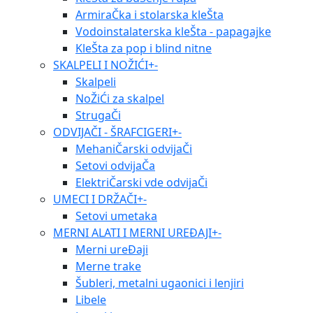
ArmiraČka i stolarska kleŠta
Vodoinstalaterska kleŠta - papagajke
KleŠta za pop i blind nitne
SKALPELI I NOŽIĆI
+
-
Skalpeli
NoŽiĆi za skalpel
StrugaČi
ODVIJAČI - ŠRAFCIGERI
+
-
MehaniČarski odvijaČi
Setovi odvijaČa
ElektriČarski vde odvijaČi
UMECI I DRŽAČI
+
-
Setovi umetaka
MERNI ALATI I MERNI UREĐAJI
+
-
Merni ureĐaji
Merne trake
Šubleri, metalni ugaonici i lenjiri
Libele