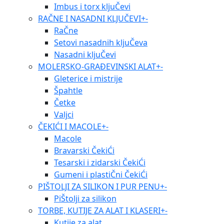
Imbus i torx kljuČevi
RAČNE I NASADNI KLJUČEVI
+
-
RaČne
Setovi nasadnih kljuČeva
Nasadni kljuČevi
MOLERSKO-GRAĐEVINSKI ALAT
+
-
Gleterice i mistrije
Špahtle
Četke
Valjci
ČEKIĆI I MACOLE
+
-
Macole
Bravarski ČekiĆi
Tesarski i zidarski ČekiĆi
Gumeni i plastiČni ČekiĆi
PIŠTOLJI ZA SILIKON I PUR PENU
+
-
PiŠtolji za silikon
TORBE, KUTIJE ZA ALAT I KLASERI
+
-
Kutije za alat