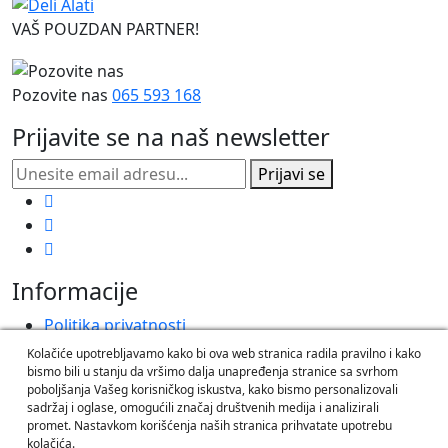
VAŠ POUZDAN PARTNER!
Pozovite nas
065 593 168
Prijavite se na naš newsletter
Prijavi se
Informacije
Politika privatnosti
Korišćenje kolačića
Kolačiće upotrebljavamo kako bi ova web stranica radila pravilno i kako
Informacije o dostavi
bismo bili u stanju da vršimo dalja unapređenja stranice sa svrhom
poboljšanja Vašeg korisničkog iskustva, kako bismo personalizovali
sadržaj i oglase, omogućili značaj društvenih medija i analizirali
O nama
promet. Nastavkom korišćenja naših stranica prihvatate upotrebu
Postupak reklamacije i odustanka
kolačića.