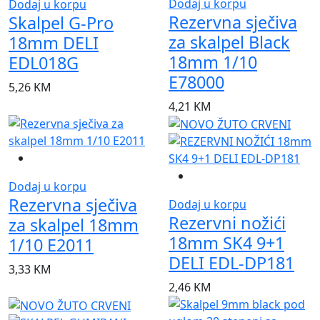
Dodaj u korpu
Dodaj u korpu
Rezervna sječiva
Skalpel G-Pro
za skalpel Black
18mm DELI
18mm 1/10
EDL018G
E78000
5,26
KM
4,21
KM
Dodaj u korpu
Rezervna sječiva
Dodaj u korpu
Rezervni nožići
za skalpel 18mm
18mm SK4 9+1
1/10 E2011
DELI EDL-DP181
3,33
KM
2,46
KM