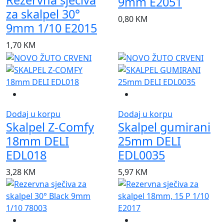
Rezervna sječiva
9mm E2051
za skalpel 30°
0,80
KM
9mm 1/10 E2015
1,70
KM
Dodaj u korpu
Dodaj u korpu
Skalpel Z-Comfy
Skalpel gumirani
18mm DELI
25mm DELI
EDL018
EDL0035
3,28
KM
5,97
KM