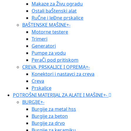
Makaze za Živu ogradu
Ostali baŠtenski alat
RuČne i leĐne prskalice
BAŠTENSKE MAŠINE
+
-
Motorne testere
Trimeri
Generatori
Pumpe za vodu
PeraČi pod pritiskom
CREVA, PRSKALICE I OPREMA
+
-
Konektori i nastavci za creva
Creva
Prskalice
POTROŠNI MATERIJAL ZA ALATE I MAŠINE
+
-
BURGIJE
+
-
Burgije za metal hss
Burgije za beton
Burgije za drvo
Burgije za keramiku