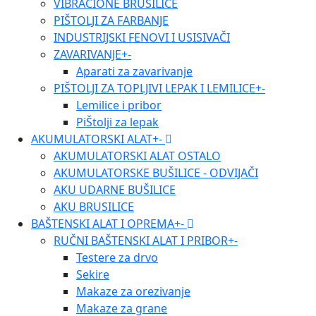
VIBRACIONE BRUSILICE
PIŠTOLJI ZA FARBANJE
INDUSTRIJSKI FENOVI I USISIVAČI
ZAVARIVANJE
+
-
Aparati za zavarivanje
PIŠTOLJI ZA TOPLJIVI LEPAK I LEMILICE
+
-
Lemilice i pribor
PiŠtolji za lepak
AKUMULATORSKI ALAT
+
-
AKUMULATORSKI ALAT OSTALO
AKUMULATORSKE BUŠILICE - ODVIJAČI
AKU UDARNE BUŠILICE
AKU BRUSILICE
BAŠTENSKI ALAT I OPREMA
+
-
RUČNI BAŠTENSKI ALAT I PRIBOR
+
-
Testere za drvo
Sekire
Makaze za orezivanje
Makaze za grane