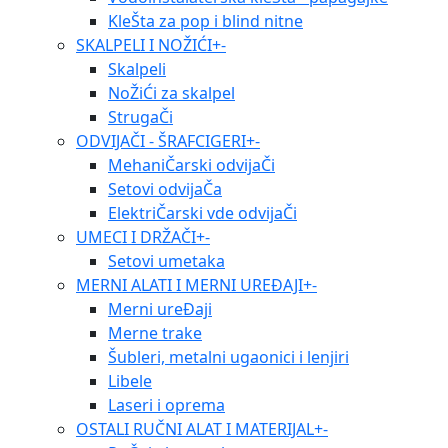
KleŠta za pop i blind nitne
SKALPELI I NOŽIĆI
+
-
Skalpeli
NoŽiĆi za skalpel
StrugaČi
ODVIJAČI - ŠRAFCIGERI
+
-
MehaniČarski odvijaČi
Setovi odvijaČa
ElektriČarski vde odvijaČi
UMECI I DRŽAČI
+
-
Setovi umetaka
MERNI ALATI I MERNI UREĐAJI
+
-
Merni ureĐaji
Merne trake
Šubleri, metalni ugaonici i lenjiri
Libele
Laseri i oprema
OSTALI RUČNI ALAT I MATERIJAL
+
-