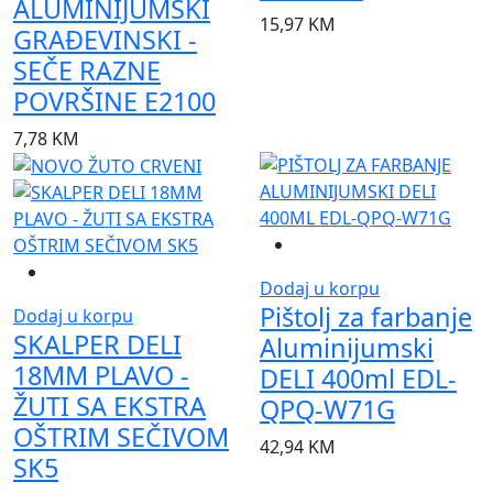
ALUMINIJUMSKI
15,97
KM
GRAĐEVINSKI -
SEČE RAZNE
POVRŠINE E2100
7,78
KM
Dodaj u korpu
Pištolj za farbanje
Dodaj u korpu
SKALPER DELI
Aluminijumski
18MM PLAVO -
DELI 400ml EDL-
ŽUTI SA EKSTRA
QPQ-W71G
OŠTRIM SEČIVOM
42,94
KM
SK5