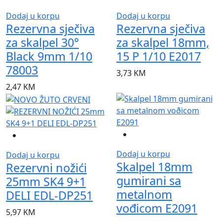
Dodaj u korpu
Dodaj u korpu
Rezervna sječiva
Rezervna sječiva
za skalpel 30°
za skalpel 18mm,
Black 9mm 1/10
15 P 1/10 E2017
78003
3,73
KM
2,47
KM
Dodaj u korpu
Dodaj u korpu
Skalpel 18mm
Rezervni nožići
gumirani sa
25mm SK4 9+1
metalnom
DELI EDL-DP251
vođicom E2091
5,97
KM