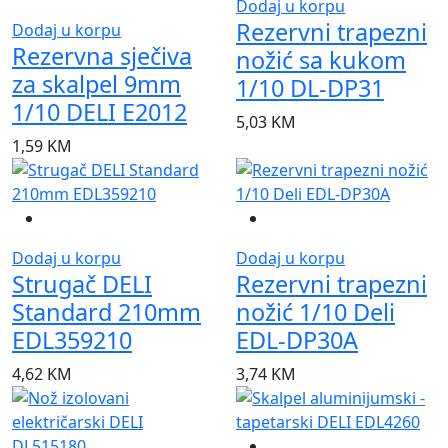
Dodaj u korpu
Rezervni trapezni
Dodaj u korpu
Rezervna sječiva
nožić sa kukom
za skalpel 9mm
1/10 DL-DP31
1/10 DELI E2012
5,03
KM
1,59
KM
Dodaj u korpu
Dodaj u korpu
Strugač DELI
Rezervni trapezni
Standard 210mm
nožić 1/10 Deli
EDL359210
EDL-DP30A
4,62
KM
3,74
KM