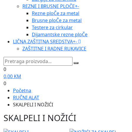
REZNE I BRUSNE PLOČE
+
-
Rezne ploČe za metal
Brusne ploČe za metal
Testere za cirkular
Dijamantske rezne ploČe
LIČNA ZAŠTITNA SREDSTVA
+
-
ZAŠTITNE I RADNE RUKAVICE
0
0,00
KM
0
Početna
RUČNI ALAT
SKALPELI I NOŽIĆI
SKALPELI I NOŽIĆI