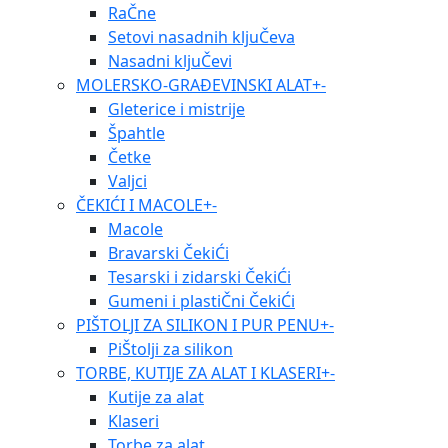
RaČne
Setovi nasadnih kljuČeva
Nasadni kljuČevi
MOLERSKO-GRAĐEVINSKI ALAT
+
-
Gleterice i mistrije
Špahtle
Četke
Valjci
ČEKIĆI I MACOLE
+
-
Macole
Bravarski ČekiĆi
Tesarski i zidarski ČekiĆi
Gumeni i plastiČni ČekiĆi
PIŠTOLJI ZA SILIKON I PUR PENU
+
-
PiŠtolji za silikon
TORBE, KUTIJE ZA ALAT I KLASERI
+
-
Kutije za alat
Klaseri
Torbe za alat