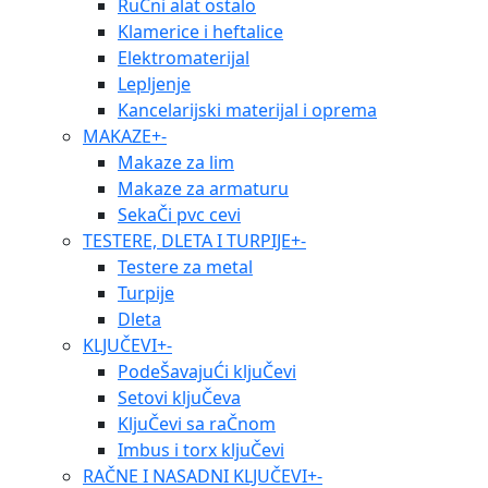
RuČni alat ostalo
Klamerice i heftalice
Elektromaterijal
Lepljenje
Kancelarijski materijal i oprema
MAKAZE
+
-
Makaze za lim
Makaze za armaturu
SekaČi pvc cevi
TESTERE, DLETA I TURPIJE
+
-
Testere za metal
Turpije
Dleta
KLJUČEVI
+
-
PodeŠavajuĆi kljuČevi
Setovi kljuČeva
KljuČevi sa raČnom
Imbus i torx kljuČevi
RAČNE I NASADNI KLJUČEVI
+
-