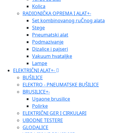
Kolica
RADIONIČKA OPREMA I ALAT
+
-
Set kombinovanog ruČnog alata
Stege
Pneumatski alat
Podmazivanje
Dizalice i pajseri
Vakuum hvataljke
Lampe
ELEKTRIČNI ALAT
+
-
BUŠILICE
ELEKTRO - PNEUMATSKE BUŠILICE
BRUSILICE
+
-
Ugaone brusilice
Polirke
ELEKTRIČNI GER I CIRKULARI
UBODNE TESTERE
GLODALICE