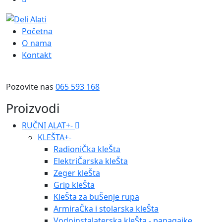
Početna
O nama
Kontakt
Pozovite nas
065 593 168
Proizvodi
RUČNI ALAT
+
-
KLEŠTA
+
-
RadioniČka kleŠta
ElektriČarska kleŠta
Zeger kleŠta
Grip kleŠta
KleŠta za buŠenje rupa
ArmiraČka i stolarska kleŠta
Vodoinstalaterska kleŠta - papagajke