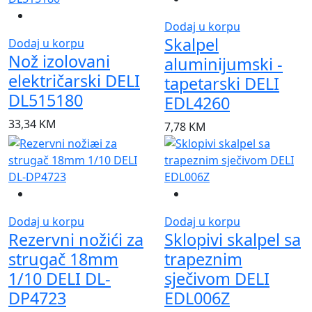
Dodaj u korpu
Skalpel
Dodaj u korpu
Nož izolovani
aluminijumski -
električarski DELI
tapetarski DELI
DL515180
EDL4260
33,34
KM
7,78
KM
Dodaj u korpu
Dodaj u korpu
Rezervni nožići za
Sklopivi skalpel sa
strugač 18mm
trapeznim
1/10 DELI DL-
sječivom DELI
DP4723
EDL006Z