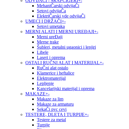
ODVIJAČI - ŠRAFCIGERI
+
-
MehaniČarski odvijaČi
Setovi odvijaČa
ElektriČarski vde odvijaČi
UMECI I DRŽAČI
+
-
Setovi umetaka
MERNI ALATI I MERNI UREĐAJI
+
-
Merni ureĐaji
Merne trake
Šubleri, metalni ugaonici i lenjiri
Libele
Laseri i oprema
OSTALI RUČNI ALAT I MATERIJAL
+
-
RuČni alat ostalo
Klamerice i heftalice
Elektromaterijal
Lepljenje
Kancelarijski materijal i oprema
MAKAZE
+
-
Makaze za lim
Makaze za armaturu
SekaČi pvc cevi
TESTERE, DLETA I TURPIJE
+
-
Testere za metal
Turpije