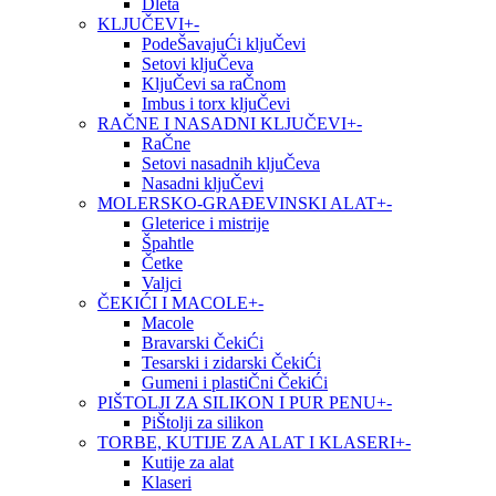
Dleta
KLJUČEVI
+
-
PodeŠavajuĆi kljuČevi
Setovi kljuČeva
KljuČevi sa raČnom
Imbus i torx kljuČevi
RAČNE I NASADNI KLJUČEVI
+
-
RaČne
Setovi nasadnih kljuČeva
Nasadni kljuČevi
MOLERSKO-GRAĐEVINSKI ALAT
+
-
Gleterice i mistrije
Špahtle
Četke
Valjci
ČEKIĆI I MACOLE
+
-
Macole
Bravarski ČekiĆi
Tesarski i zidarski ČekiĆi
Gumeni i plastiČni ČekiĆi
PIŠTOLJI ZA SILIKON I PUR PENU
+
-
PiŠtolji za silikon
TORBE, KUTIJE ZA ALAT I KLASERI
+
-
Kutije za alat
Klaseri