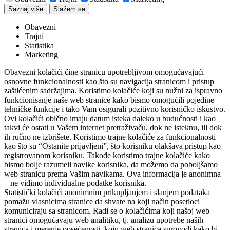
Saznaj više
Slažem se
Obavezni
Trajni
Statistika
Marketing
Obavezni kolačići čine stranicu upotrebljivom omogućavajući
osnovne funkcionalnosti kao što su navigacija stranicom i pristup
zaštićenim sadržajima. Koristimo kolačiće koji su nužni za ispravno
funkcionisanje naše web stranice kako bismo omogućili pojedine
tehničke funkcije i tako Vam osigurali pozitivno korisničko iskustvo.
Ovi kolačići obično imaju datum isteka daleko u budućnosti i kao
takvi će ostati u Vašem internet pretraživaču, dok ne isteknu, ili dok
ih ručno ne izbrišete. Koristimo trajne kolačiće za funkcionalnosti
kao što su “Ostanite prijavljeni”, što korisniku olakšava pristup kao
registrovanom korisniku. Takođe koristimo trajne kolačiće kako
bismo bolje razumeli navike korisnika, da možemo da poboljšamo
web stranicu prema Vašim navikama. Ova informacija je anonimna
– ne vidimo individualne podatke korisnika.
Statistički kolačići anonimnim prikupljanjem i slanjem podataka
pomažu vlasnicima stranice da shvate na koji način posetioci
komuniciraju sa stranicom. Radi se o kolačićima koji našoj web
stranici omogućavaju web analitiku, tj. analizu upotrebe naših
stranica i merenje posećenosti, koju web stranica sprovodi kako bi