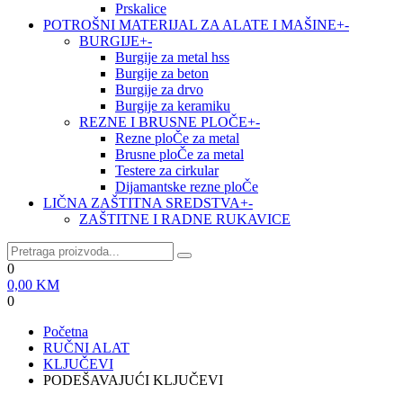
Prskalice
POTROŠNI MATERIJAL ZA ALATE I MAŠINE
+
-
BURGIJE
+
-
Burgije za metal hss
Burgije za beton
Burgije za drvo
Burgije za keramiku
REZNE I BRUSNE PLOČE
+
-
Rezne ploČe za metal
Brusne ploČe za metal
Testere za cirkular
Dijamantske rezne ploČe
LIČNA ZAŠTITNA SREDSTVA
+
-
ZAŠTITNE I RADNE RUKAVICE
0
0,00
KM
0
Početna
RUČNI ALAT
KLJUČEVI
PODEŠAVAJUĆI KLJUČEVI