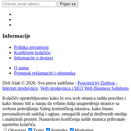
Prijavi se
Informacije
Politika privatnosti
Korišćenje kolačića
Informacije o dostavi
O nama
Postupak reklamacije i odustanka
Deli Alati © 2026. Sva prava zadržana -
Powered by Dajbog -
Internet prodavnice
.
Web prodavnica i SEO Web Business Solutions
Kolačiće upotrebljavamo kako bi ova web stranica radila pravilno i
kako bismo bili u stanju da vršimo dalja unapređenja stranice sa
svrhom poboljšanja Vašeg korisničkog iskustva, kako bismo
personalizovali sadržaj i oglase, omogućili značaj društvenih medija
i analizirali promet. Nastavkom korišćenja naših stranica prihvatate
upotrebu kolačića.
Obavezni
Trajni
Statistika
Marketing