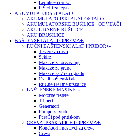
Lemilice i pribor
PiŠtolji za lepak
AKUMULATORSKI ALAT
+
-
AKUMULATORSKI ALAT OSTALO
AKUMULATORSKE BUŠILICE - ODVIJAČI
AKU UDARNE BUŠILICE
AKU BRUSILICE
BAŠTENSKI ALAT I OPREMA
+
-
RUČNI BAŠTENSKI ALAT I PRIBOR
+
-
Testere za drvo
Sekire
Makaze za orezivanje
Makaze za grane
Makaze za Živu ogradu
Ostali baŠtenski alat
RuČne i leĐne prskalice
BAŠTENSKE MAŠINE
+
-
Motorne testere
Trimeri
Generatori
Pumpe za vodu
PeraČi pod pritiskom
CREVA, PRSKALICE I OPREMA
+
-
Konektori i nastavci za creva
Creva