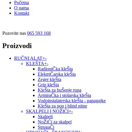
Početna
O nama
Kontakt
Pozovite nas
065 593 168
Proizvodi
RUČNI ALAT
+
-
KLEŠTA
+
-
RadioniČka kleŠta
ElektriČarska kleŠta
Zeger kleŠta
Grip kleŠta
KleŠta za buŠenje rupa
ArmiraČka i stolarska kleŠta
Vodoinstalaterska kleŠta - papagajke
KleŠta za pop i blind nitne
SKALPELI I NOŽIĆI
+
-
Skalpeli
NoŽiĆi za skalpel
StrugaČi