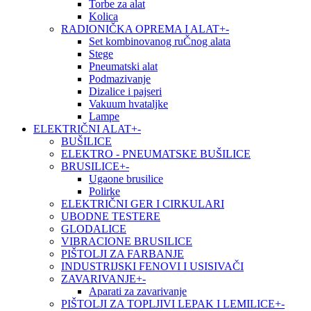
Torbe za alat
Kolica
RADIONIČKA OPREMA I ALAT
+
-
Set kombinovanog ruČnog alata
Stege
Pneumatski alat
Podmazivanje
Dizalice i pajseri
Vakuum hvataljke
Lampe
ELEKTRIČNI ALAT
+
-
BUŠILICE
ELEKTRO - PNEUMATSKE BUŠILICE
BRUSILICE
+
-
Ugaone brusilice
Polirke
ELEKTRIČNI GER I CIRKULARI
UBODNE TESTERE
GLODALICE
VIBRACIONE BRUSILICE
PIŠTOLJI ZA FARBANJE
INDUSTRIJSKI FENOVI I USISIVAČI
ZAVARIVANJE
+
-
Aparati za zavarivanje
PIŠTOLJI ZA TOPLJIVI LEPAK I LEMILICE
+
-