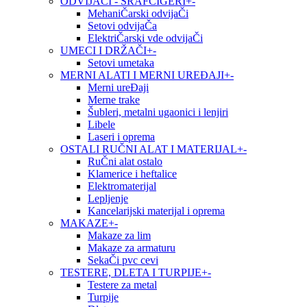
ODVIJAČI - ŠRAFCIGERI
+
-
MehaniČarski odvijaČi
Setovi odvijaČa
ElektriČarski vde odvijaČi
UMECI I DRŽAČI
+
-
Setovi umetaka
MERNI ALATI I MERNI UREĐAJI
+
-
Merni ureĐaji
Merne trake
Šubleri, metalni ugaonici i lenjiri
Libele
Laseri i oprema
OSTALI RUČNI ALAT I MATERIJAL
+
-
RuČni alat ostalo
Klamerice i heftalice
Elektromaterijal
Lepljenje
Kancelarijski materijal i oprema
MAKAZE
+
-
Makaze za lim
Makaze za armaturu
SekaČi pvc cevi
TESTERE, DLETA I TURPIJE
+
-
Testere za metal
Turpije