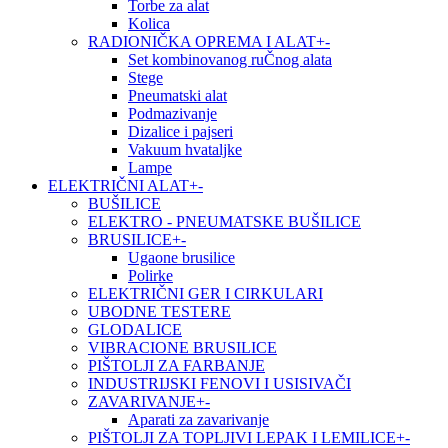
Torbe za alat
Kolica
RADIONIČKA OPREMA I ALAT
+
-
Set kombinovanog ruČnog alata
Stege
Pneumatski alat
Podmazivanje
Dizalice i pajseri
Vakuum hvataljke
Lampe
ELEKTRIČNI ALAT
+
-
BUŠILICE
ELEKTRO - PNEUMATSKE BUŠILICE
BRUSILICE
+
-
Ugaone brusilice
Polirke
ELEKTRIČNI GER I CIRKULARI
UBODNE TESTERE
GLODALICE
VIBRACIONE BRUSILICE
PIŠTOLJI ZA FARBANJE
INDUSTRIJSKI FENOVI I USISIVAČI
ZAVARIVANJE
+
-
Aparati za zavarivanje
PIŠTOLJI ZA TOPLJIVI LEPAK I LEMILICE
+
-