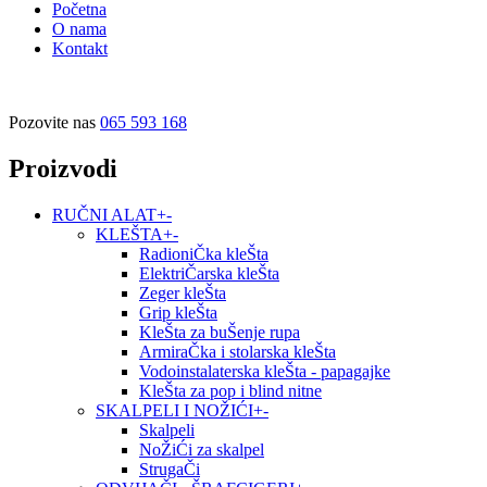
Početna
O nama
Kontakt
Pozovite nas
065 593 168
Proizvodi
RUČNI ALAT
+
-
KLEŠTA
+
-
RadioniČka kleŠta
ElektriČarska kleŠta
Zeger kleŠta
Grip kleŠta
KleŠta za buŠenje rupa
ArmiraČka i stolarska kleŠta
Vodoinstalaterska kleŠta - papagajke
KleŠta za pop i blind nitne
SKALPELI I NOŽIĆI
+
-
Skalpeli
NoŽiĆi za skalpel
StrugaČi