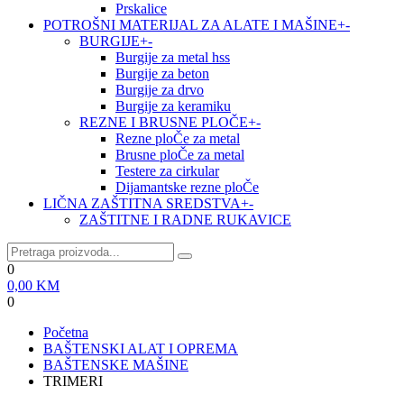
Prskalice
POTROŠNI MATERIJAL ZA ALATE I MAŠINE
+
-
BURGIJE
+
-
Burgije za metal hss
Burgije za beton
Burgije za drvo
Burgije za keramiku
REZNE I BRUSNE PLOČE
+
-
Rezne ploČe za metal
Brusne ploČe za metal
Testere za cirkular
Dijamantske rezne ploČe
LIČNA ZAŠTITNA SREDSTVA
+
-
ZAŠTITNE I RADNE RUKAVICE
0
0,00
KM
0
Početna
BAŠTENSKI ALAT I OPREMA
BAŠTENSKE MAŠINE
TRIMERI