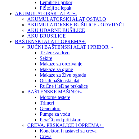
Lemilice i pribor
PiŠtolji za lepak
AKUMULATORSKI ALAT
+
-
AKUMULATORSKI ALAT OSTALO
AKUMULATORSKE BUŠILICE - ODVIJAČI
AKU UDARNE BUŠILICE
AKU BRUSILICE
BAŠTENSKI ALAT I OPREMA
+
-
RUČNI BAŠTENSKI ALAT I PRIBOR
+
-
Testere za drvo
Sekire
Makaze za orezivanje
Makaze za grane
Makaze za Živu ogradu
Ostali baŠtenski alat
RuČne i leĐne prskalice
BAŠTENSKE MAŠINE
+
-
Motorne testere
Trimeri
Generatori
Pumpe za vodu
PeraČi pod pritiskom
CREVA, PRSKALICE I OPREMA
+
-
Konektori i nastavci za creva
Creva