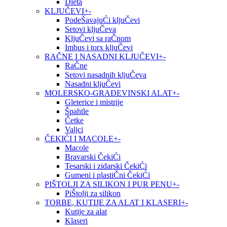
Dleta
KLJUČEVI
+
-
PodeŠavajuĆi kljuČevi
Setovi kljuČeva
KljuČevi sa raČnom
Imbus i torx kljuČevi
RAČNE I NASADNI KLJUČEVI
+
-
RaČne
Setovi nasadnih kljuČeva
Nasadni kljuČevi
MOLERSKO-GRAĐEVINSKI ALAT
+
-
Gleterice i mistrije
Špahtle
Četke
Valjci
ČEKIĆI I MACOLE
+
-
Macole
Bravarski ČekiĆi
Tesarski i zidarski ČekiĆi
Gumeni i plastiČni ČekiĆi
PIŠTOLJI ZA SILIKON I PUR PENU
+
-
PiŠtolji za silikon
TORBE, KUTIJE ZA ALAT I KLASERI
+
-
Kutije za alat
Klaseri