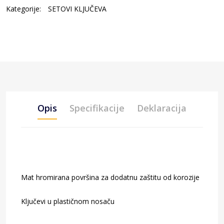
Kategorije:
SETOVI KLJUČEVA
Opis
Specifikacije
Deklaracija
Mat hromirana površina za dodatnu zaštitu od korozije
Ključevi u plastičnom nosaču
Šifra artikla: 1048641