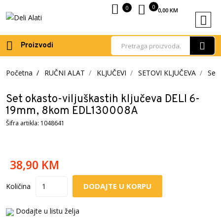
0
0
0,00
KM
Proizvodi
Početna
RUČNI ALAT
KLJUČEVI
SETOVI KLJUČEVA
Set
Set okasto-viljuškastih ključeva DELI 6-
19mm, 8kom EDL130008A
Šifra artikla: 1048641
38,90
KM
DODAJTE U KORPU
Količina
Dodajte u listu želja