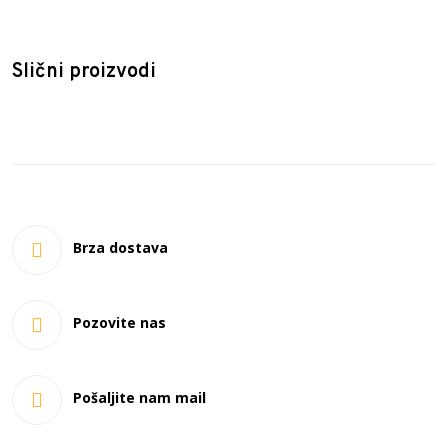
Zemlja porekla: Kina
Uvoznik: Pulse Design Veljka Mlađenovića bb, 78000
Slični proizvodi
Banja Luka, BIH
Brza dostava
Pozovite nas
Pošaljite nam mail