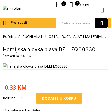
0
0
0,00
KM
Proizvodi
Početna
RUČNI ALAT
OSTALI RUČNI ALAT I MATERIJAL
K
Hemijska olovka plava DELI EQ00330
Šifra artikla: 832018
0,33
KM
DODAJTE U KORPU
Količina
Dodajte u listu želja