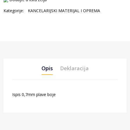
Kategorije:
KANCELARIJSKI MATERIJAL I OPREMA
Opis
Deklaracija
Ispis 0,7mm plave boje
Šifra artikla: 832018
Naziv artikla: Hemijska olovka plava DELI EQ00330
Barcode: 6935205320186
Proizvođač: NINGBO DELI IMP.&EXP.CO.,LTD, 15th,
Xinui road, Nigh-Tech Park, Ninghai, Ningbo, Kina